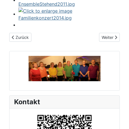
Vorheriger Beitrag: Fotogalerie
Nächster Beitr
Zurück
Weiter
Kontakt