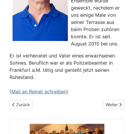
Ensemble wurde
geweckt, nachdem er
uns einige Male von
seiner Terrasse aus
beim Proben zuhören
konnte. Er ist seit
August 2015 bei uns.
Er ist verheiratet und Vater eines erwachsenen
Sohnes. Beruflich war er als Polizeibeamter in
Frankfurt a.M. tätig und genießt jetzt seinen
Ruhestand.
[Mail an Reiner schreiben]
Vorheriger Beitrag: Markus
Nächster Beitr
Zurück
Weiter